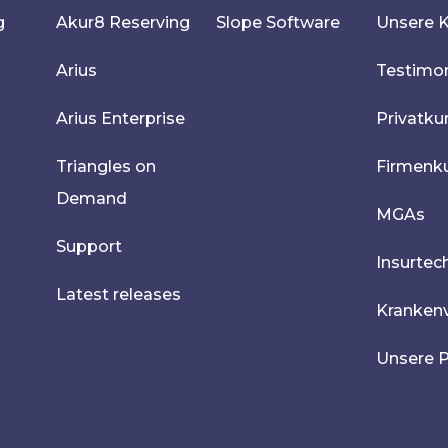
g
Akur8 Reserving
Slope Software
Unsere 
Arius
Testimon
Arius Enterprise
Privatk
Triangles on
Firmenk
Demand
MGAs
Support
Insurtec
Latest releases
Krankenv
Unsere P