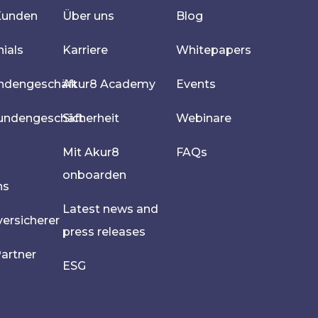
Kunden
Über uns
Blog
ials
Karriere
Whitepapers
undengeschäft
Akur8 Academy
Events
undengeschäft
Sicherheit
Webinare
Mit Akur8
FAQs
onboarden
hs
Latest news and
ersicherer
press releases
artner
ESG