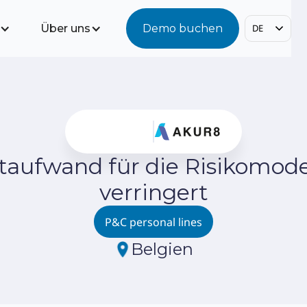
Über uns
Demo buchen
DE
taufwand für die Risikomode
verringert
P&C personal lines
Belgien