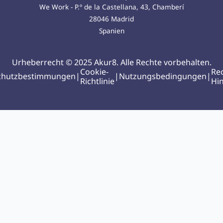
We Work - P.º de la Castellana, 43, Chamberí
28046 Madrid
Spanien
Urheberrecht © 2025 Akur8. Alle Rechte vorbehalten.
Cookie-
Rec
chutzbestimmungen
|
|
Nutzungsbedingungen
|
Richtlinie
Hi