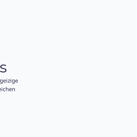
s
geizige
eichen