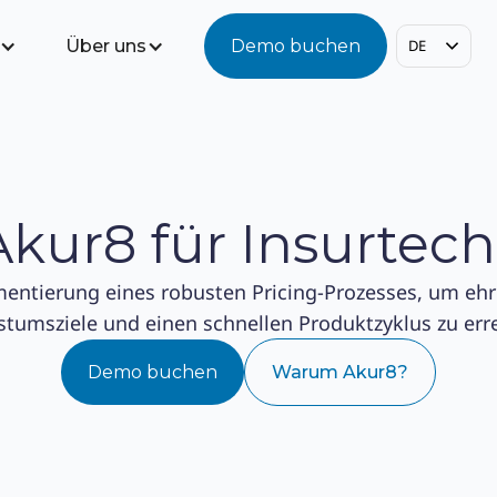
Über uns
Demo buchen
DE
Akur8 für Insurtech
entierung eines robusten Pricing-Prozesses, um ehr
tumsziele und einen schnellen Produktzyklus zu err
Demo buchen
Warum Akur8?