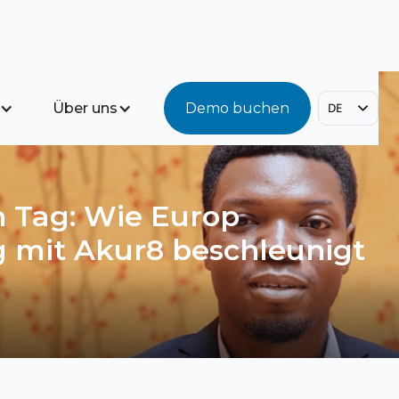
Über uns
Demo buchen
DE
 Tag: Wie Europ
ng mit Akur8 beschleunigt