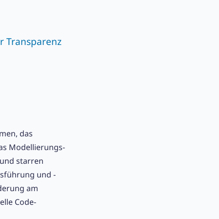
r Transparenz
hmen, das
as Modellierungs-
und starren
usführung und -
nderung am
elle Code-