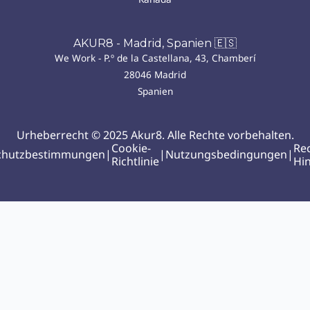
AKUR8 - Madrid, Spanien 🇪🇸
We Work - P.º de la Castellana, 43, Chamberí
28046 Madrid
Spanien
Urheberrecht © 2025 Akur8. Alle Rechte vorbehalten.
Cookie-
Rec
chutzbestimmungen
|
|
Nutzungsbedingungen
|
Richtlinie
Hi