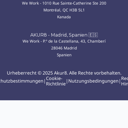
We Work - 1010 Rue Sainte-Catherine Ste 200
Montréal, QC H3B 5L1
Kanada
AKUR8 - Madrid, Spanien 🇪🇸
We Work - P.º de la Castellana, 43, Chamberí
28046 Madrid
Spanien
Urheberrecht © 2025 Akur8. Alle Rechte vorbehalten.
Cookie-
Rec
chutzbestimmungen
|
|
Nutzungsbedingungen
|
Richtlinie
Hi